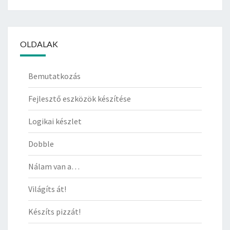
OLDALAK
Bemutatkozás
Fejlesztő eszközök készítése
Logikai készlet
Dobble
Nálam van a…
Világíts át!
Készíts pizzát!