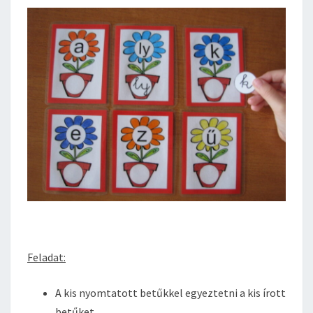
Feladat:
A kis nyomtatott betűkkel egyeztetni a kis írott
betűket