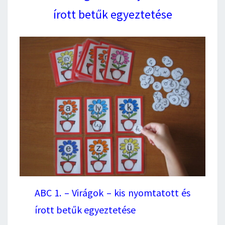
írott betűk egyeztetése
ABC 1. – Virágok – kis nyomtatott és
írott betűk egyeztetése