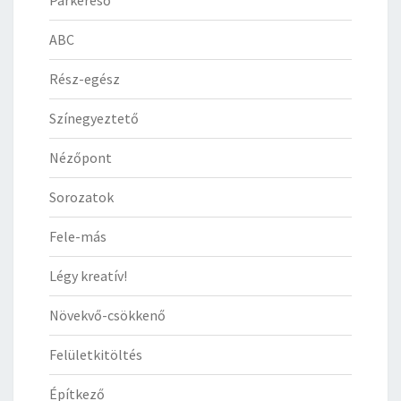
Párkereső
ABC
Rész-egész
Színegyeztető
Nézőpont
Sorozatok
Fele-más
Légy kreatív!
Növekvő-csökkenő
Felületkitöltés
Építkező