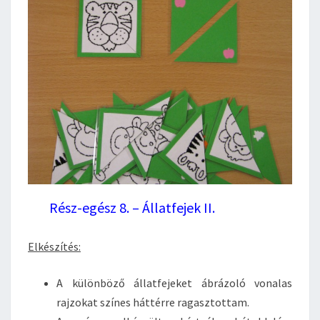
Rész-egész 8. – Állatfejek II.
Elkészítés:
A különböző állatfejeket ábrázoló vonalas
rajzokat színes háttérre ragasztottam.