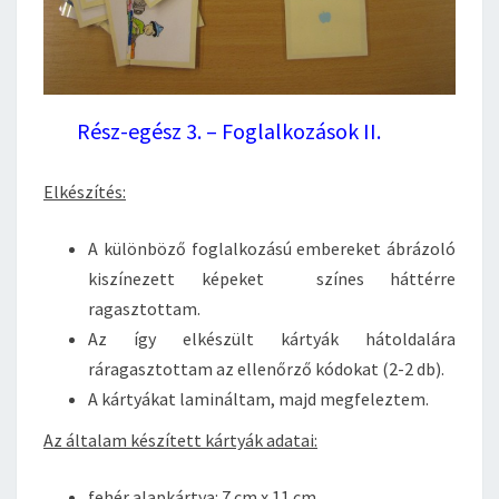
Rész-egész 3. – Foglalkozások II.
Elkészítés:
A különböző foglalkozású embereket ábrázoló
kiszínezett képeket színes háttérre
ragasztottam.
Az így elkészült kártyák hátoldalára
ráragasztottam az ellenőrző kódokat (2-2 db).
A kártyákat lamináltam, majd megfeleztem.
Az általam készített kártyák adatai:
fehér alapkártya: 7 cm x 11 cm