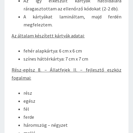
Az így elkészült kártyák hátoldalára
ráragasztottam az ellenőrző kódokat (2-2 db).
A kártyákat lamináltam, majd ferdén
megfeleztem.
Az általam készített kártyák adatai:
fehér alapkártya: 6 cm x 6 cm
színes háttérkártya: 7 cm x 7 cm
Rész-egész 8. – Állatfejek II. – fejlesztő eszköz
fogalmai:
rész
egész
fél
ferde
háromszög – négyzet
mellé