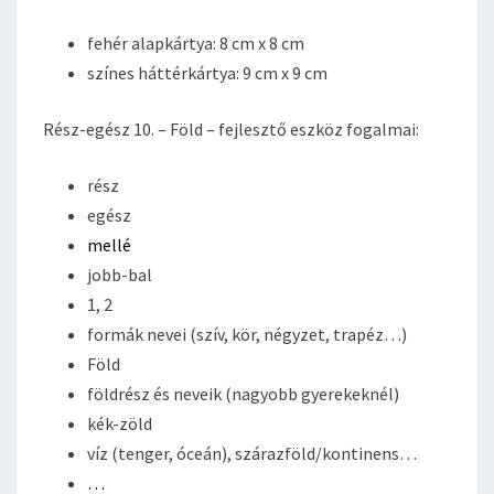
fehér alapkártya: 8 cm x 8 cm
színes háttérkártya: 9 cm x 9 cm
Rész-egész 10. – Föld – fejlesztő eszköz fogalmai:
rész
egész
mellé
jobb-bal
1, 2
formák nevei (szív, kör, négyzet, trapéz…)
Föld
földrész és neveik (nagyobb gyerekeknél)
kék-zöld
víz (tenger, óceán), szárazföld/kontinens…
…