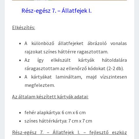
Rész-egész 7. – Állatfejek I.
Elkészítés:
A különböző állatfejeket ábrázoló vonalas
rajzokat színes háttérre ragasztottam.
Az így elkészült kártyák hátoldalára
ráragasztottam az ellenőrző kódokat (2-2 db).
A kártyákat lamináltam, majd vízszintesen
megfeleztem.
Az általam készített kártyák adatai:
fehér alapkártya: 6 cm x 6 cm
színes háttérkártya: 7 cm x 7 cm
Rész-egész 7. – Állatfejek I. – fejlesztő eszköz