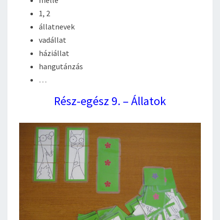
1, 2
állatnevek
vadállat
háziállat
hangutánzás
…
Rész-egész 9. – Állatok