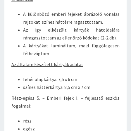
A különböző emberi fejeket ábrázoló vonalas
rajzokat színes háttérre ragasztottam.
Az így elkészült kártyák hátoldalára
ráragasztottam az ellenőrző kódokat (2-2 db).
A kártyákat lamináltam, majd függőlegesen
félbevágtam.
Az általam készített kártyák adatai:
fehér alapkártya: 7,5 x 6 cm
színes háttérkártya: 8,5 cm x 7 cm
Rész-egész 5. – Emberi fejek I. – fejlesztő eszköz
fogalmai:
rész
egész