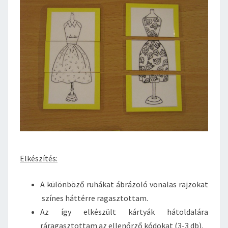
Elkészítés:
A különböző ruhákat ábrázoló vonalas rajzokat
színes háttérre ragasztottam.
Az így elkészült kártyák hátoldalára
ráragasztottam az ellenőrző kódokat (3-3 db).