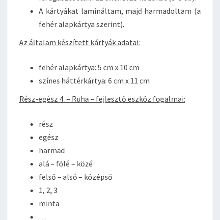
A kártyákat lamináltam, majd harmadoltam (a
fehér alapkártya szerint).
Az általam készített kártyák adatai:
fehér alapkártya: 5 cm x 10 cm
színes háttérkártya: 6 cm x 11 cm
Rész-egész 4. – Ruha – fejlesztő eszköz fogalmai:
rész
egész
harmad
alá – fölé – közé
felső – alsó – középső
1, 2, 3
minta
…