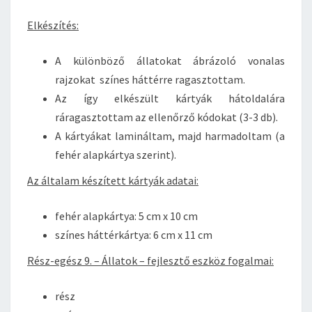
Elkészítés:
A különböző állatokat ábrázoló vonalas
rajzokat színes háttérre ragasztottam.
Az így elkészült kártyák hátoldalára
ráragasztottam az ellenőrző kódokat (3-3 db).
A kártyákat lamináltam, majd harmadoltam (a
fehér alapkártya szerint).
Az általam készített kártyák adatai:
fehér alapkártya: 5 cm x 10 cm
színes háttérkártya: 6 cm x 11 cm
Rész-egész 9. – Állatok – fejlesztő eszköz fogalmai:
rész