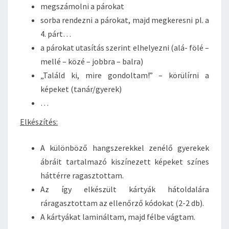
megszámolni a párokat
sorba rendezni a párokat, majd megkeresni pl. a
4. párt…
a párokat utasítás szerint elhelyezni (alá- fölé –
mellé – közé – jobbra – balra)
„Találd ki, mire gondoltam!” – körülírni a
képeket (tanár/gyerek)
…
Elkészítés:
A különböző hangszerekkel zenélő gyerekek
ábráit tartalmazó kiszínezett képeket színes
háttérre ragasztottam.
Az így elkészült kártyák hátoldalára
ráragasztottam az ellenőrző kódokat (2-2 db).
A kártyákat lamináltam, majd félbe vágtam.