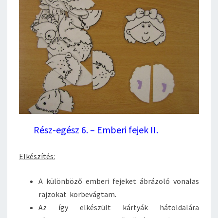
Rész-egész 6. – Emberi fejek II.
Elkészítés:
A különböző emberi fejeket ábrázoló vonalas
rajzokat körbevágtam.
Az így elkészült kártyák hátoldalára