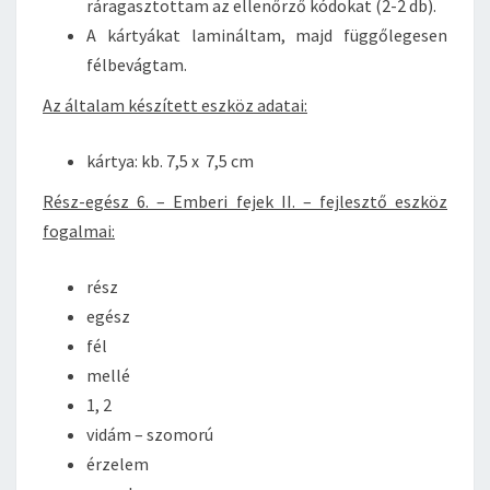
ráragasztottam az ellenőrző kódokat (2-2 db).
A kártyákat lamináltam, majd függőlegesen
félbevágtam.
Az általam készített eszköz adatai:
kártya: kb. 7,5 x 7,5 cm
Rész-egész 6. – Emberi fejek II. – fejlesztő eszköz
fogalmai:
rész
egész
fél
mellé
1, 2
vidám – szomorú
érzelem