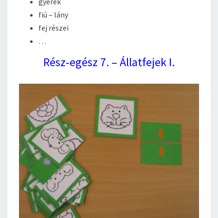
gyerek
fiú – lány
fej részei
…
Rész-egész 7. – Állatfejek I.