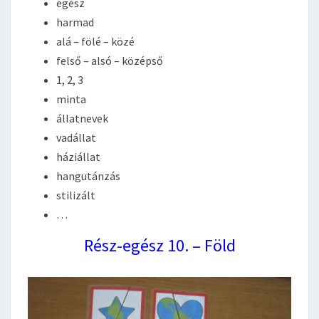
egész
harmad
alá – fölé – közé
felső – alsó – középső
1, 2, 3
minta
állatnevek
vadállat
háziállat
hangutánzás
stilizált
…
Rész-egész 10. – Föld