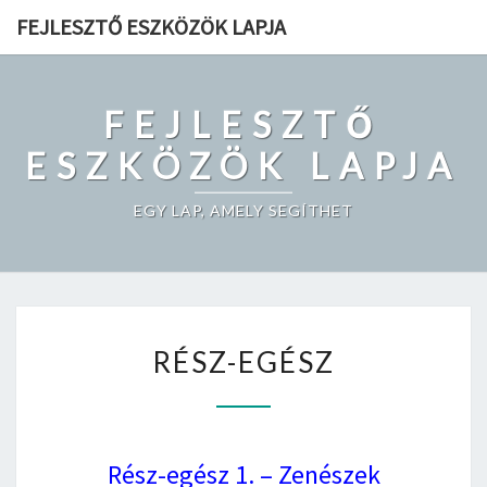
Skip
FEJLESZTŐ ESZKÖZÖK LAPJA
to
content
FEJLESZTŐ
ESZKÖZÖK LAPJA
EGY LAP, AMELY SEGÍTHET
RÉSZ-
RÉSZ-EGÉSZ
EGÉSZ
Rész-egész 1. – Zenészek