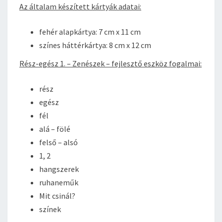
Az általam készített kártyák adatai:
fehér alapkártya: 7 cm x 11 cm
színes háttérkártya: 8 cm x 12 cm
Rész-egész 1. – Zenészek – fejlesztő eszköz fogalmai:
rész
egész
fél
alá – fölé
felső – alsó
1, 2
hangszerek
ruhaneműk
Mit csinál?
színek