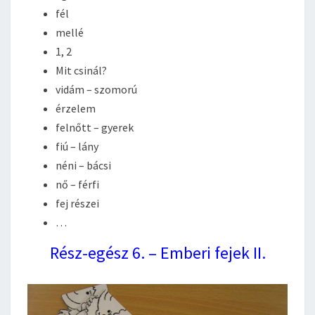
fél
mellé
1, 2
Mit csinál?
vidám – szomorú
érzelem
felnőtt – gyerek
fiú – lány
néni – bácsi
nő – férfi
fej részei
…
Rész-egész 6. – Emberi fejek II.