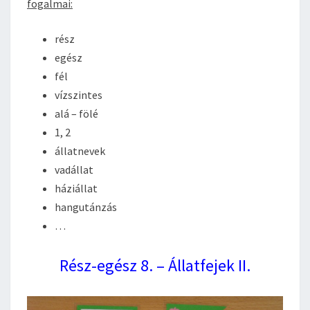
fogalmai:
rész
egész
fél
vízszintes
alá – fölé
1, 2
állatnevek
vadállat
háziállat
hangutánzás
…
Rész-egész 8. – Állatfejek II.