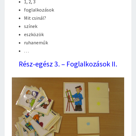
1, 2, 3
foglalkozások
Mit csinál?
színek
eszközök
ruhaneműk
…
Rész-egész 3. – Foglalkozások II.