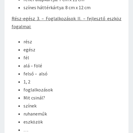
színes háttérkártya: 8 cm x 12 cm
Rész-egész 3. – Foglalkozások II. – fejlesztő eszköz
fogalmai:
rész
egész
fél
alá – fölé
felső – alsó
1, 2
foglalkozások
Mit csinál?
színek
ruhaneműk
eszközök
…