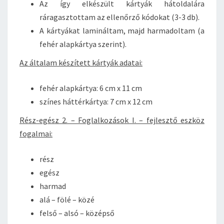
Az így elkészült kártyák hátoldalára
ráragasztottam az ellenőrző kódokat (3-3 db).
A kártyákat lamináltam, majd harmadoltam (a
fehér alapkártya szerint).
Az általam készített kártyák adatai:
fehér alapkártya: 6 cm x 11 cm
színes háttérkártya: 7 cm x 12 cm
Rész-egész 2. – Foglalkozások I. – fejlesztő eszköz
fogalmai:
rész
egész
harmad
alá – fölé – közé
felső – alsó – középső