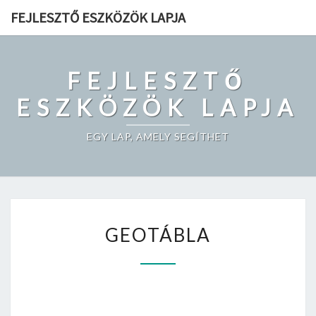
Skip
FEJLESZTŐ ESZKÖZÖK LAPJA
to
content
FEJLESZTŐ
ESZKÖZÖK LAPJA
EGY LAP, AMELY SEGÍTHET
GEOTÁBLA
GEOTÁBLA