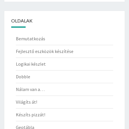
OLDALAK
Bemutatkozás
Fejlesztő eszközök készítése
Logikai készlet
Dobble
Nálam van a…
Világíts át!
Készíts pizzát!
Geotábla