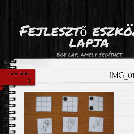
Fejlesztő eszk
lapja
Egy lap, amely segíthet
IMG_0
november
1