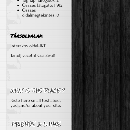
Tegnapi látogatók:
2
Összes látogató:
1 912
Összes
oldalmegtekintés:
0
Társoldalak
Interaktív oldal-IKT
Tanulj vezetni Csabával!
Paste here small text about
you and/or about your site.