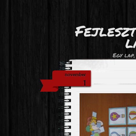
Fejlesz
l
Egy lap,
november
1