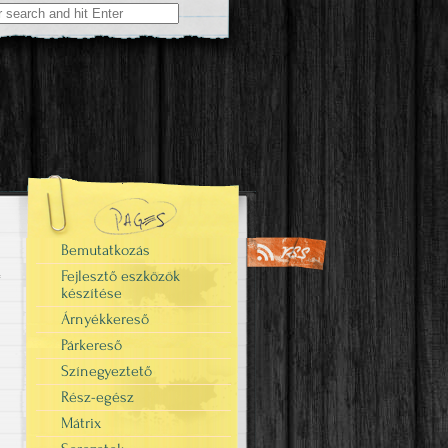
Bemutatkozás
Fejlesztő eszközök
készítése
Árnyékkereső
Párkereső
Színegyeztető
Rész-egész
Mátrix