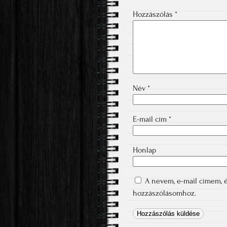
Hozzászólás
*
Név
*
E-mail cím
*
Honlap
A nevem, e-mail címem,
hozzászólásomhoz.