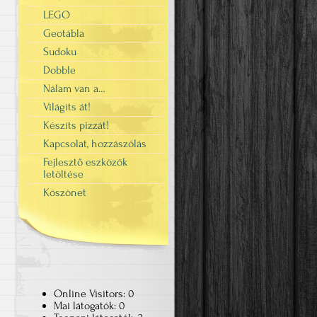
LEGO
Geotábla
Sudoku
Dobble
Nálam van a…
Világíts át!
Készíts pizzát!
Kapcsolat, hozzászólás
Fejlesztő eszközök
letöltése
Köszönet
Online Visitors:
0
Mai látogatók:
0