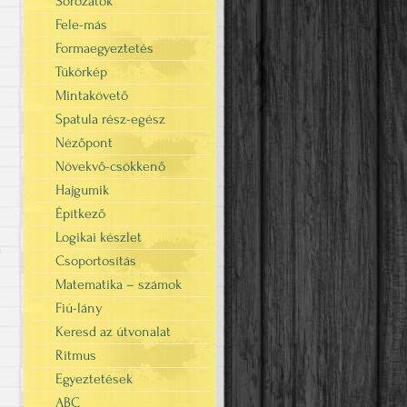
Sorozatok
Fele-más
Formaegyeztetés
Tükörkép
Mintakövető
Spatula rész-egész
Nézőpont
Növekvő-csökkenő
Hajgumik
Építkező
Logikai készlet
Csoportosítás
"
Matematika – számok
Fiú-lány
Keresd az útvonalat
Ritmus
Egyeztetések
ABC