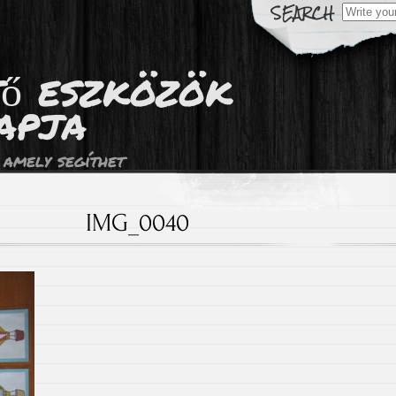
Search
for:
tő eszközök
apja
 amely segíthet
IMG_0040