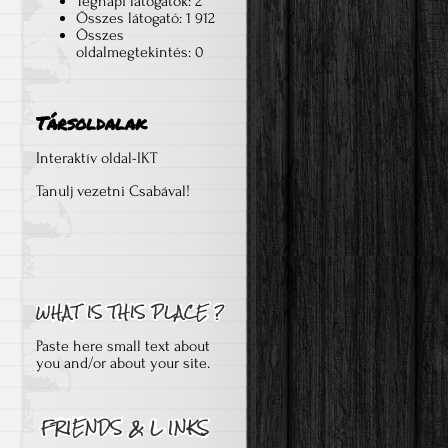
Tegnapi látogatók:
2
Összes látogató:
1 912
Összes
oldalmegtekintés:
0
Társoldalak
Interaktív oldal-IKT
Tanulj vezetni Csabával!
Paste here small text about
you and/or about your site.