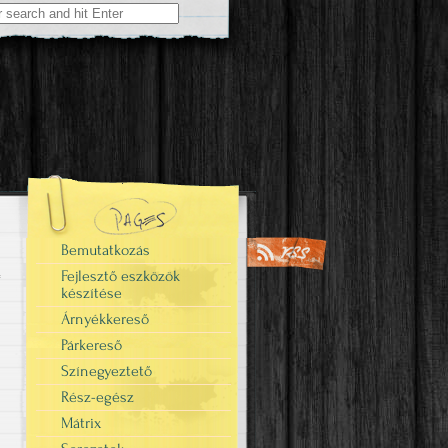
Bemutatkozás
Fejlesztő eszközök
készítése
Árnyékkereső
Párkereső
Színegyeztető
Rész-egész
Mátrix