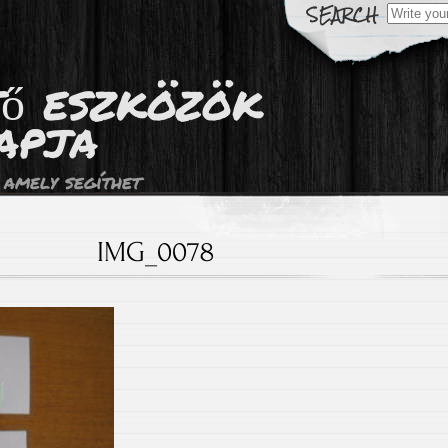
Search
for:
tő eszközök
apja
 amely segíthet
IMG_0078