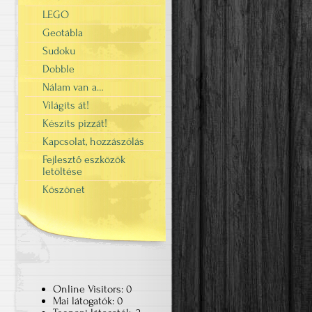
LEGO
Geotábla
Sudoku
Dobble
Nálam van a…
Világíts át!
Készíts pizzát!
Kapcsolat, hozzászólás
Fejlesztő eszközök
letöltése
Köszönet
Online Visitors:
0
Mai látogatók:
0