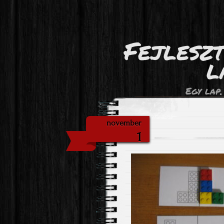
Fejlesz
l
Egy lap,
november
1