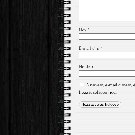
Név
*
E-mail cím
*
Honlap
A nevem, e-mail címem,
hozzászólásomhoz.