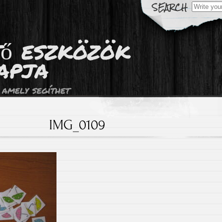
Search
for:
tő eszközök
apja
 amely segíthet
IMG_0109