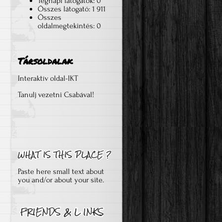
Tegnapi látogatók:
0
Összes látogató:
1 911
Összes
oldalmegtekintés:
0
Társoldalak
Interaktív oldal-IKT
Tanulj vezetni Csabával!
Paste here small text about
you and/or about your site.