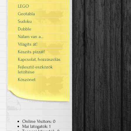
LEGO
Geotábla
Sudoku
Dobble
Nálam van a…
Világíts át!
Készíts pizzát!
Kapcsolat, hozzászólás
Fejlesztő eszközök
letöltése
Köszönet
Online Visitors:
0
Mai látogatók:
1