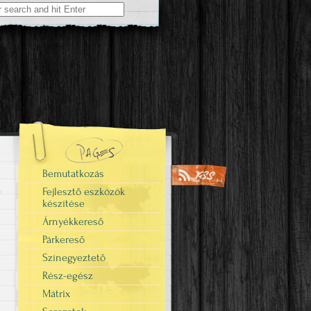
Bemutatkozás
Fejlesztő eszközök
készítése
Árnyékkereső
Párkereső
Színegyeztető
Rész-egész
Mátrix