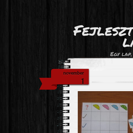
Fejlesz
l
Egy lap,
november
1