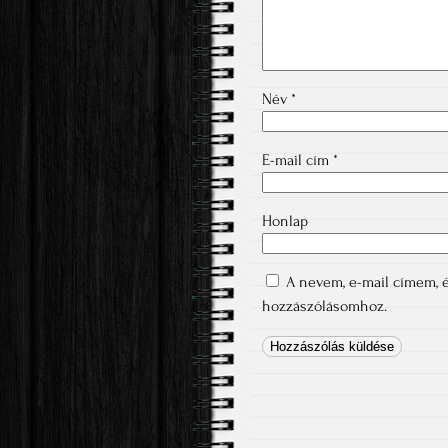
Név
*
E-mail cím
*
Honlap
A nevem, e-mail címem,
hozzászólásomhoz.