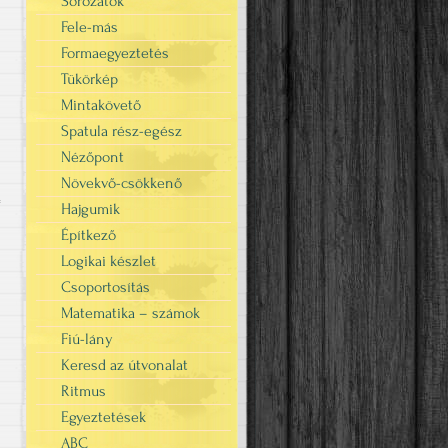
Sorozatok
Fele-más
Formaegyeztetés
Tükörkép
Mintakövető
Spatula rész-egész
Nézőpont
Növekvő-csökkenő
Hajgumik
"
Építkező
Logikai készlet
Csoportosítás
Matematika – számok
Fiú-lány
Keresd az útvonalat
Ritmus
Egyeztetések
ABC