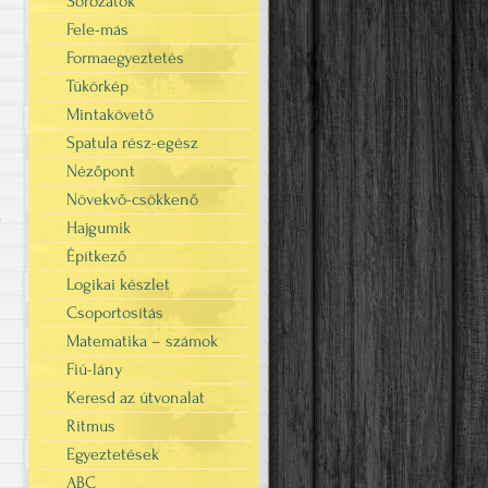
Sorozatok
Fele-más
Formaegyeztetés
Tükörkép
Mintakövető
Spatula rész-egész
Nézőpont
Növekvő-csökkenő
Hajgumik
"
Építkező
Logikai készlet
Csoportosítás
Matematika – számok
Fiú-lány
Keresd az útvonalat
Ritmus
Egyeztetések
ABC