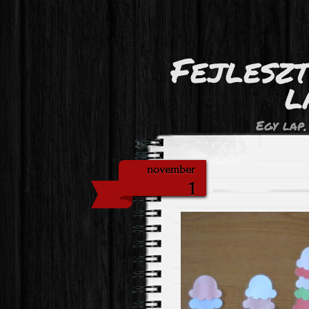
Fejlesz
l
Egy lap,
november
1