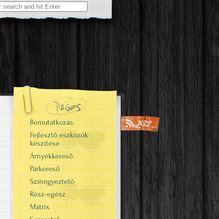
Bemutatkozás
Fejlesztő eszközök
készítése
Árnyékkereső
Párkereső
Színegyeztető
Rész-egész
Mátrix