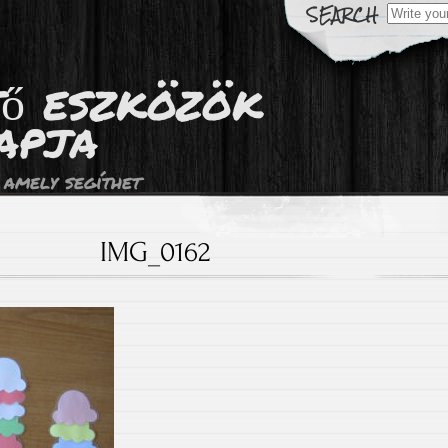
Search
for:
tő eszközök
apja
 amely segíthet
IMG_0162