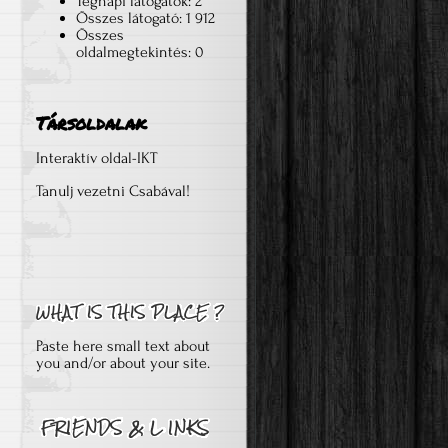
Tegnapi látogatók:
2
Összes látogató:
1 912
Összes
oldalmegtekintés:
0
Társoldalak
Interaktív oldal-IKT
Tanulj vezetni Csabával!
Paste here small text about
you and/or about your site.