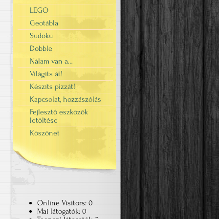
LEGO
Geotábla
Sudoku
Dobble
Nálam van a…
Világíts át!
Készíts pizzát!
Kapcsolat, hozzászólás
Fejlesztő eszközök
letöltése
Köszönet
Online Visitors:
0
Mai látogatók:
0