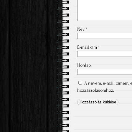
Név
*
E-mail cím
*
Honlap
A nevem, e-mail címem,
hozzászólásomhoz.