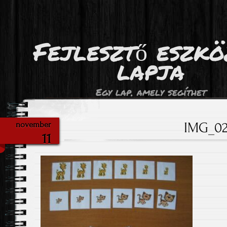
Fejlesztő eszk
lapja
Egy lap, amely segíthet
IMG_0
november
11