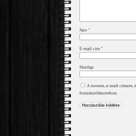
Név
*
E-mail cím
*
Honlap
A nevem, e-mail címem,
hozzászólásomhoz.