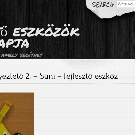
Search
for:
tő eszközök
apja
 amely segíthet
eztető 2. – Süni – fejlesztő eszköz