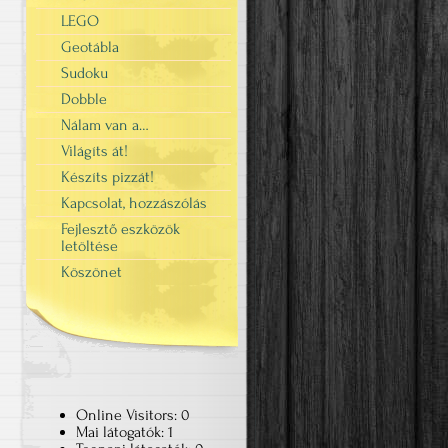
LEGO
Geotábla
Sudoku
Dobble
Nálam van a…
Világíts át!
Készíts pizzát!
Kapcsolat, hozzászólás
Fejlesztő eszközök
letöltése
Köszönet
Online Visitors:
0
Mai látogatók:
1