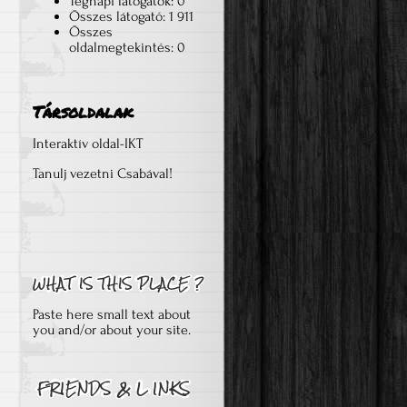
Tegnapi látogatók:
0
Összes látogató:
1 911
Összes
oldalmegtekintés:
0
Társoldalak
Interaktív oldal-IKT
Tanulj vezetni Csabával!
Paste here small text about
you and/or about your site.