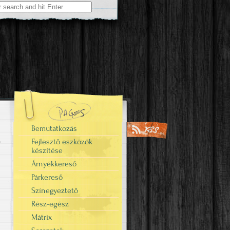
Bemutatkozás
Fejlesztő eszközök
készítése
Árnyékkereső
Párkereső
Színegyeztető
Rész-egész
Mátrix