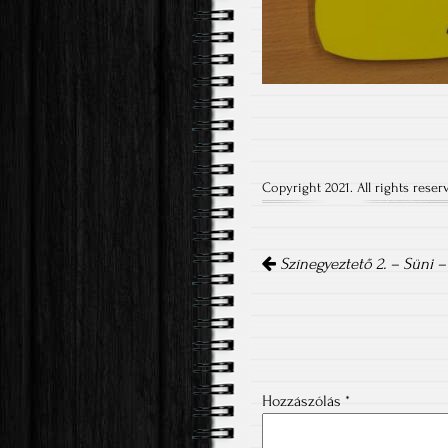
Copyright 2021. All rights reser
Post
navigation
Színegyeztető 2. – Süni –
Hozzászólás
*