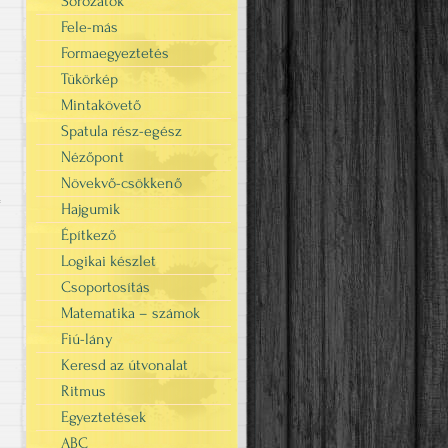
Sorozatok
Fele-más
Formaegyeztetés
Tükörkép
Mintakövető
Spatula rész-egész
Nézőpont
Növekvő-csökkenő
Hajgumik
"
Építkező
Logikai készlet
Csoportosítás
Matematika – számok
Fiú-lány
Keresd az útvonalat
Ritmus
Egyeztetések
ABC