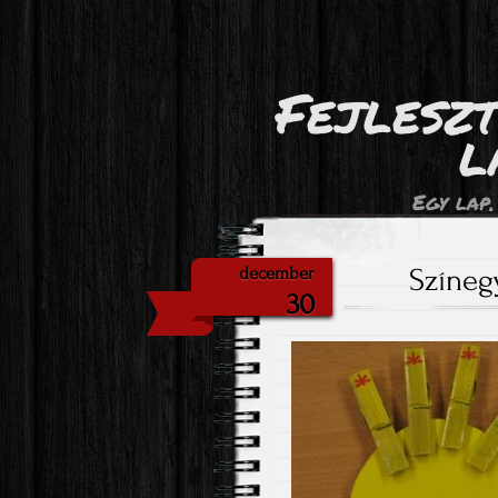
Fejlesz
l
Egy lap,
Színegy
december
30